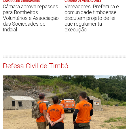
CÂMARA DE VEREADORES
CÂMARA DE VEREADORES
Câmara aprova repasses
Vereadores, Prefeitura e
para Bombeiros
comunidade timboense
Voluntários e Associação
discutem projeto de lei
das Sociedades de
que regulamenta
Indaial
execução
Defesa Civil de Timbó