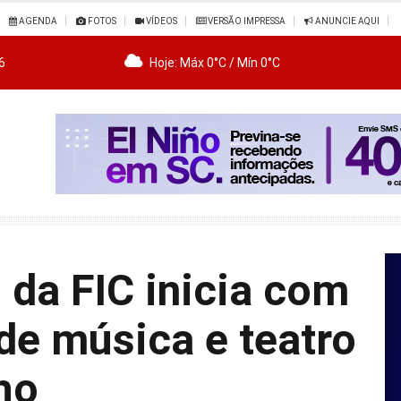
AGENDA
FOTOS
VÍDEOS
VERSÃO IMPRESSA
ANUNCIE AQUI
6
Hoje: Máx 0°C / Mín 0°C
l da FIC inicia com
de música e teatro
lho