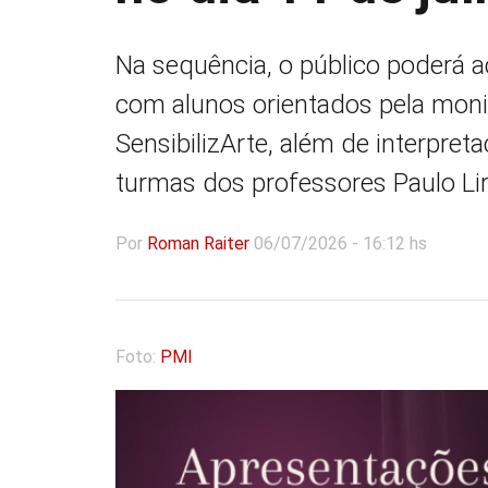
Na sequência, o público poderá
com alunos orientados pela monit
SensibilizArte, além de interpre
turmas dos professores Paulo Lira
Por
Roman Raiter
06/07/2026 - 16:12 hs
Foto:
PMI