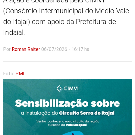
A ação é coordenada pelo CIMVI
(Consórcio Intermunicipal do Médio Vale
do Itajaí) com apoio da Prefeitura de
Indaial.
Por
Roman Raiter
06/07/2026 - 16:17 hs
Foto:
PMI