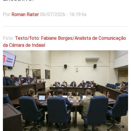
Por
Roman Raiter
06/07/2026 - 16:19 hs
Foto:
Texto/foto: Fabiane Borges/Analista de Comunicação
da Câmara de Indaial